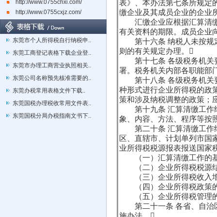
http://www.0755chxi.com/
表》、本办法第七条所规定
缴企业及其成员企业的企业
http://www.0755cxjz.com/
汇缴企业应根据汇算清缴的
有关资料的期限。成员企业
东莞市个人所得税自行纳税申..
第十六条 纳税人未按规定
则的有关规定办理。
东莞工商登记表格下载企业登..
第十七条 各级税务机关要
东莞市办理工商营业执照相关..
署。税务机关内部各职能部
东莞公司名称预先核准需要的..
第十八条 各级税务机关要
种形式进行企业所得税的政
东莞办税常用表格文件下载..
策和涉及纳税调整的政策；
东莞国税办理税收常用文件表..
第十九条 汇算清缴工作结
东莞国税分局办税指南文书下..
象、内容、方法、程序等按
第二十条 汇算清缴工作结
区、直辖市、计划单列市国
业所得税税源报表报送国家
（一）汇算清缴工作的基
（二）企业所得税税源结
（三）企业所得税收入增
（四）企业所得税政策的
（五）企业所得税管理的
第二十一条 各省、自治区
施办法。