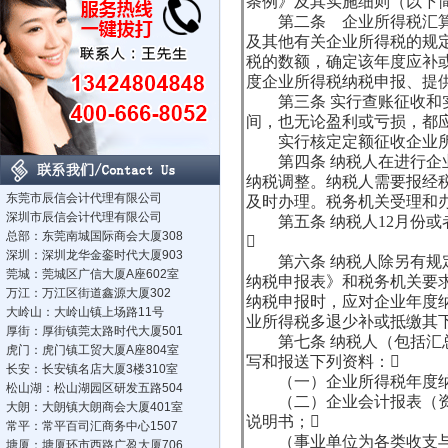
条例》及其实施细则（以下简
第二条 企业所得税汇算清
及其他有关企业所得税的规
税的数额，确定该年度应补
度企业所得税纳税申报、提
第三条 实行查账征收和实
间，也无论盈利或亏损，都
实行核定定额征收企业所
第四条 纳税人在进行企业
纳税调整。纳税人需要报经
东莞市辰信会计代理有限公司
及时办理。税务机关受理和
深圳市辰信会计代理有限公司
第五条 纳税人12月份或
总部：东莞南城国际商会大厦308

深圳：深圳龙华金銮时代大厦903
第六条 纳税人除另有规定
莞城：莞城区广信大厦A座602室
纳税申报表》和税务机关要
万江：万江区街道鑫源大厦302
纳税申报时，应对企业年度
大岭山：大岭山镇上场路11号
业所得税多退少补或抵缴其
厚街：厚街镇莞太路时代大厦501
第七条 纳税人（包括汇总
虎门：虎门镇工贸大厦A座804室
写和报送下列资料：
长安：长安镇名店大厦3楼310室
（一）企业所得税年度纳
松山湖：松山湖园区研发五路504
（二）企业会计报表（资产
大朗：大朗镇大朗商会大厦401室
说明书；
常平：常平百司汇商务中心1507
（事业单位为各类收支与结
塘厦：塘厦环市西路广盈大厦706