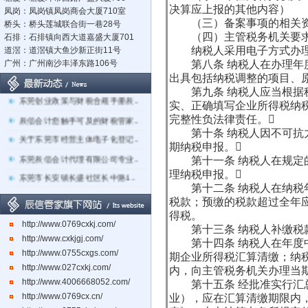
决算应上报的其他内容）
凤岗：凤岗镇凤岗商会大厦710室
（三）备案事项的相关资
桥头：桥头莲城联合街一巷28号
（四）主管税务机关要求
石排：石排镇向西大道嘉盛大厦701
纳税人采用电子方式办理
道滘：道滘镇大鱼沙新正街11号
广州：广州南沙丰泽东路106号
第八条 纳税人在办理年度
出具包括纳税调整的项目、
立足莞深，辐射湾区：东莞市辰..
第九条 纳税人应当根据税
东莞创业政策与财税合规手册辰..
实、正确填写企业所得税纳
辰信会计您触手可及的财税管家..
完整性负法律责任。
第十条 纳税人因不可抗力
关于东莞市经营主体电子化登记..
期纳税申报。
东莞辰信会计代理有限公司专业..
第十一条 纳税人在规定的
理纳税申报。
东莞市长安镇长盛社区长中路1..
第十二条 纳税人在纳税年
税款；预缴的税款超过全年
得税。
http://www.0769cxkj.com/
第十三条 纳税人补缴税款
http://www.cxkjgj.com/
第十四条 纳税人在年度中
http://www.0755cxgs.com/
期企业所得税汇算清缴；纳
http://www.027cxkj.com/
内，向主管税务机关办理当
http://www.4006668052.com/
第十五条 经批准实行汇总
http://www.0769cx.cn/
业），应在汇算清缴期限内