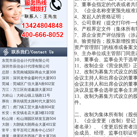
2、董事会指定的代表或者共
3、《企业名称变更预先核准
4、发起人的资格证明；
5、公司章程（提交打印件
6、产权界定文件（集体所有
7、原企业资产评估报告（
8、验资报告；股东新增投
资产管理部门的核准或备案
9、主办单位或主管部门同意
10、董事会、监事会关于选
东莞市辰信会计代理有限公司
11、改制企业《营业执照》
深圳市辰信会计代理有限公司
12、改制为募集方式设立的
总部：东莞南城国际商会大厦308
会议主持人和出席会议的董
深圳：深圳龙华金銮时代大厦903
会议主持人和出席会议的董
莞城：莞城区广信大厦A座602室
万江：万江区街道鑫源大厦302
决议及监事会选举监事会主
大岭山：大岭山镇上场路11号
13、改制为募集方式设立的
厚街：厚街镇莞太路时代大厦501
件。
虎门：虎门镇工贸大厦A座804室
长安：长安镇名店大厦3楼310室
二、
改制为集体所有制（股
松山湖：松山湖园区研发五路504
1、《企业变更（改制）登
大朗：大朗镇大朗商会大厦401室
者名录》、《变更后投资者
常平：常平百司汇商务中心1507
会成员、经理、监事任职证
塘厦：塘厦环市西路广盈大厦706