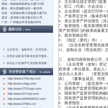
2、主办单位或主管部门批复
凤岗：凤岗镇凤岗商会大厦710室
3、职工（代表）大会决议；
桥头：桥头莲城联合街一巷28号
4、企业章程（提交打印件
石排：石排镇向西大道嘉盛大厦701
5、产权界定文件（集体所有
道滘：道滘镇大鱼沙新正街11号
6、原企业资产评估报告（涉
广州：广州南沙丰泽东路106号
7、验资报告；股东新增投
资产管理部门的核准或备案
8、股东资格证明；
9、《指定（委托）书》；
10、《企业名称变更预先核
立足莞深，辐射湾区：东莞市辰..
11、改制企业《营业执照》
东莞创业政策与财税合规手册辰..
三
、改制为国有独资公司，
辰信会计您触手可及的财税管家..
1、《企业变更（改制）登
投资者（单位股东、发起人）
关于东莞市经营主体电子化登记..
业合伙人名录》、《变更后
东莞辰信会计代理有限公司专业..
表》、《董事会成员、经理
http://www.0769cxkj.com/
东莞市长安镇长盛社区长中路1..
2、公司章程；（提交原件一
http://www.cxkjgj.com/
3、国有资产监督管理机构
http://www.0755cxgs.com/
4、国有资产监督管理机构确
http://www.027cxkj.com/
5、国有资产监督管理机构出
http://www.4006668052.com/
6、验资报告；
http://www.0769cx.cn/
7、《企业名称变更预先核准