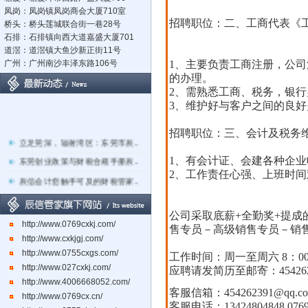
凤岗：凤岗镇凤岗商会大厦710室
招聘职位：二、工商代表《
桥头：桥头莲城联合街一巷28号
石排：石排镇向西大道嘉盛大厦701
道滘：道滘镇大鱼沙新正街11号
广州：广州南沙丰泽东路106号
1、主要负责工商注册，公
的办理。
2、需熟悉工商、税务，银
3、维护好与客户之间的良
招聘职位：三、会计及税务
立足莞深，辐射湾区：东莞市辰..
东莞创业政策与财税合规手册辰..
1、有会计证、会建各种企
2、工作责任心强、上班时间
辰信会计您触手可及的财税管家..
关于东莞市经营主体电子化登记..
公司采取底薪+全勤奖+提
东莞辰信会计代理有限公司专业..
http://www.0769cxkj.com/
售专员－高级销售专员－销售
东莞市长安镇长盛社区长中路1..
http://www.cxkjgj.com/
http://www.0755cxgs.com/
工作时间：周一至周六 8：00--1
http://www.027cxkj.com/
应聘请发简历至邮寄：454262
http://www.4006668052.com/
客服信箱
：
454262391@qq.c
http://www.0769cx.cn/
客服电话
：
13424804848 076