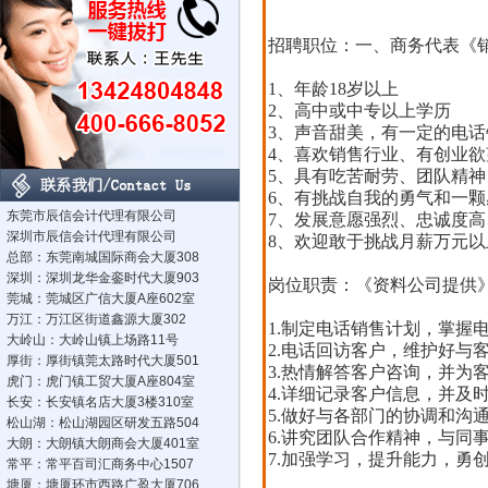
招聘职位：一、商务代表《
1、年龄18岁以上
2、高中或中专以上学历
3、声音甜美，有一定的电话
4、喜欢销售行业、有创业欲
5、具有吃苦耐劳、团队精
6、有挑战自我的勇气和一颗
东莞市辰信会计代理有限公司
7、发展意愿强烈、忠诚度
深圳市辰信会计代理有限公司
8、欢迎敢于挑战月薪万元
总部：东莞南城国际商会大厦308
深圳：深圳龙华金銮时代大厦903
岗位职责：《资料公司提供
莞城：莞城区广信大厦A座602室
万江：万江区街道鑫源大厦302
1.制定电话销售计划，掌
大岭山：大岭山镇上场路11号
2.电话回访客户，维护好
厚街：厚街镇莞太路时代大厦501
3.热情解答客户咨询，并为
虎门：虎门镇工贸大厦A座804室
4.详细记录客户信息，并及
长安：长安镇名店大厦3楼310室
5.做好与各部门的协调和沟
松山湖：松山湖园区研发五路504
6.讲究团队合作精神，与
大朗：大朗镇大朗商会大厦401室
7.加强学习，提升能力，勇
常平：常平百司汇商务中心1507
塘厦：塘厦环市西路广盈大厦706